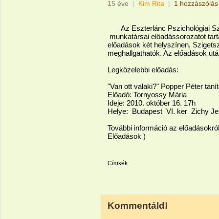
15 éve
|
Kim Rita
|
1 hozzászólás
Az Eszterlánc Pszichológiai Szol
munkatársai előadássorozatot tart
előadások két helyszínen, Szigets
meghallgathatók. Az előadások utá
Legközelebbi előadás:
"Van ott valaki?" Popper Péter tanít
Előadó: Tornyossy Mária
Ideje: 2010. október 16. 17h
Helye: Budapest VI. ker Zichy Jen
További információ az előadásokró
Előadások )
Címkék:
Kommentáld!