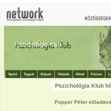
Pszichológia Klub
Nyitó
Tagok
Képek
Videók
Hírek
Fórum
L
Pszichológia Klub hí
Popper Péter előadás