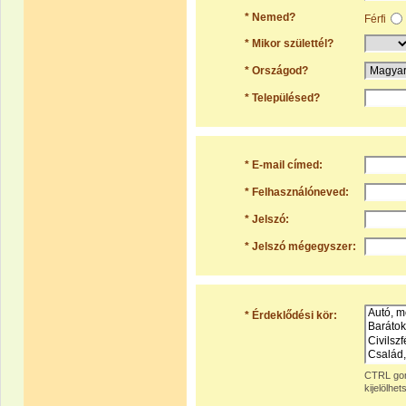
* Nemed?
Férfi
* Mikor születtél?
* Országod?
* Településed?
* E-mail címed:
* Felhasználóneved:
* Jelszó:
* Jelszó mégegyszer:
* Érdeklődési kör:
CTRL gom
kijelölhet