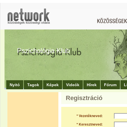
Pszichológia Klub
Nyitó
Tagok
Képek
Videók
Hírek
Fórum
L
Regisztráció
* Vezetékneved:
* Keresztneved: