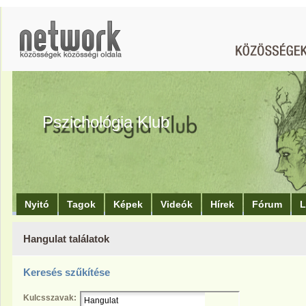
Pszichológia Klub
Nyitó
Tagok
Képek
Videók
Hírek
Fórum
L
Hangulat találatok
Keresés szűkítése
Kulcsszavak: