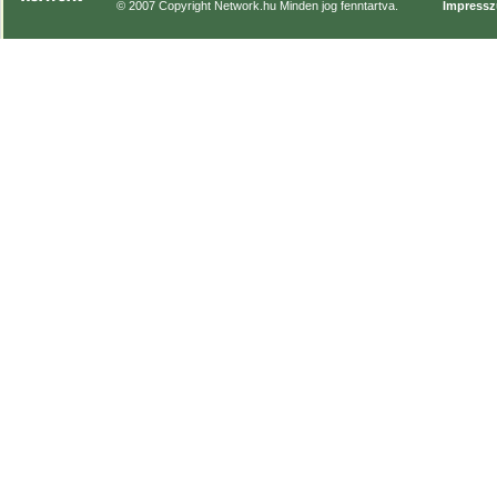
© 2007 Copyright Network.hu Minden jog fenntartva.
Impress