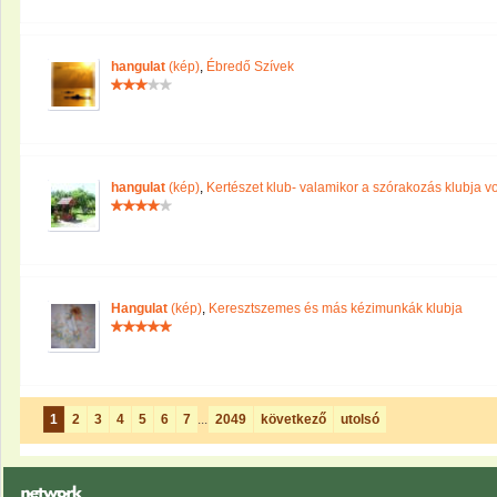
hangulat
(kép)
,
Ébredő Szívek
hangulat
(kép)
,
Kertészet klub- valamikor a szórakozás klubja vo
Hangulat
(kép)
,
Keresztszemes és más kézimunkák klubja
1
2
3
4
5
6
7
...
2049
következő
utolsó