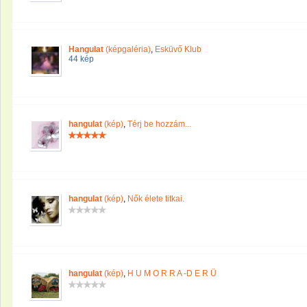
Hangulat
(képgaléria)
,
Esküvő Klub
44 kép
hangulat
(kép)
,
Térj be hozzám...
hangulat
(kép)
,
Nők élete titkai.
hangulat
(kép)
,
H U M O R R A -D E R Ü