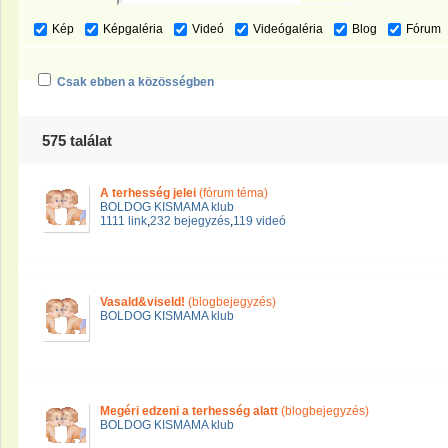
Kép
Képgaléria
Videó
Videógaléria
Blog
Fórum
Csak ebben a közösségben
575 találat
A terhesség jelei
(fórum téma)
BOLDOG KISMAMA klub
1111 link
,
232 bejegyzés
,
119 videó
Vasald&viseld!
(blogbejegyzés)
BOLDOG KISMAMA klub
Megéri edzeni a terhesség alatt
(blogbejegyzés)
BOLDOG KISMAMA klub