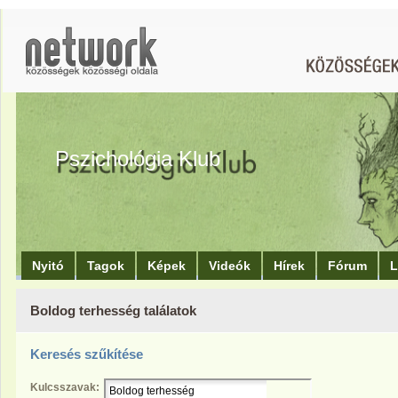
Pszichológia Klub
Nyitó
Tagok
Képek
Videók
Hírek
Fórum
L
Boldog terhesség találatok
Keresés szűkítése
Kulcsszavak: