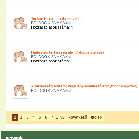
Terhes torna
(blogbejegyzés)
BOLDOG KISMAMA klub
Hozzászólások száma: 4
Hajfestés terhesség alatt
(blogbejegyzés)
BOLDOG KISMAMA klub
Hozzászólások száma: 1
A terhesség elbutít? Vagy épp ellenkezőleg?
(blogbejegyzés)
BOLDOG KISMAMA klub
1
2
3
4
5
6
7
...
58
következő
utolsó