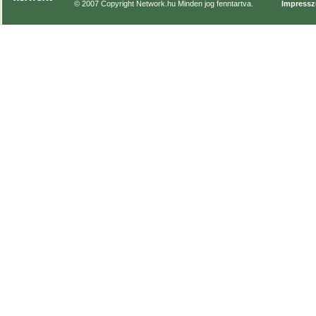
© 2007 Copyright Network.hu Minden jog fenntartva.
Impress