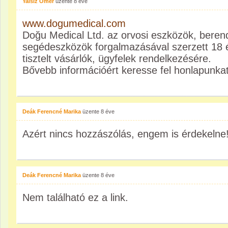
Yalsiz Ömer
üzente
8 éve
www.dogumedical.com
Doğu Medical Ltd. az orvosi eszközök, bere
segédeszközök forgalmazásával szerzett 18 év
tisztelt vásárlók, ügyfelek rendelkezésére.
Bővebb információért keresse fel honlapunkat
Deák Ferencné Marika
üzente
8 éve
Azért nincs hozzászólás, engem is érdekelne
Deák Ferencné Marika
üzente
8 éve
Nem található ez a link.