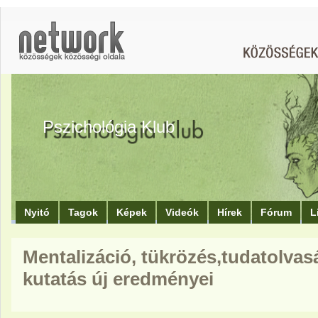
Pszichológia Klub
Nyitó
Tagok
Képek
Videók
Hírek
Fórum
L
Mentalizáció, tükrözés,tudatolvasá
kutatás új eredményei