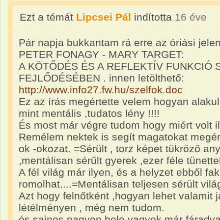
Ezt a témát
Lipcsei Pál
indította
16 éve
Pár napja bukkantam rá erre az óriási jelen
PETER FONAGY - MARY TARGET:
A KÖTŐDÉS ÉS A REFLEKTÍV FUNKCIÓ 
FEJLŐDÉSÉBEN . innen letölthető:
http://www.info27.fw.hu/szelfok.doc
Ez az írás megértette velem hogyan alakul
mint mentális ,tudatos lény !!!!
És most már végre tudom hogy miért volt il
Remélem nektek is segít magatokat megért
ok -okozat. =Sérült , torz képet tükröző an
,mentálisan sérűlt gyerek ,ezer féle tünettel
A fél világ már ilyen, és a helyzet ebből 
romolhat....=Mentálisan teljesen sérült világ
Azt hogy felnőtként ,hogyan lehet valamit j
létélményen , még nem tudom.
és sajnos nagyon bele vagyok már fáradva 