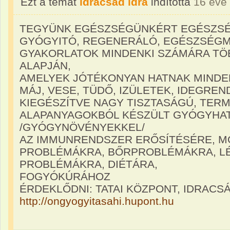
Ezt a témát
idracsad idra
indította
16 éve
TEGYÜNK EGÉSZSÉGÜNKÉRT EGÉSZ
GYÓGYITÓ, REGENERÁLÓ, EGÉSZSÉG
GYAKORLATOK MINDENKI SZÁMÁRA TÖ
ALAPJÁN,
AMELYEK JÓTÉKONYAN HATNAK MINDEN
MÁJ, VESE, TÜDŐ, IZÜLETEK, IDEGREN
KIEGÉSZÍTVE NAGY TISZTASÁGÚ, TER
ALAPANYAGOKBÓL KÉSZÜLT GYÓGYHA
/GYÓGYNÖVÉNYEKKEL/
AZ IMMUNRENDSZER ERŐSÍTÉSÉRE, M
PROBLÉMÁKRA, BŐRPROBLÉMÁKRA, L
PROBLÉMÁKRA, DIÉTÁRA,
FOGYÓKÚRÁHOZ
ÉRDEKLŐDNI: TATAI KÖZPONT, IDRACSÁ
http://ongyogyitasahi.hupont.hu