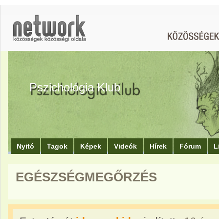
Pszichológia Klub
Nyitó
Tagok
Képek
Videók
Hírek
Fórum
L
EGÉSZSÉGMEGŐRZÉS