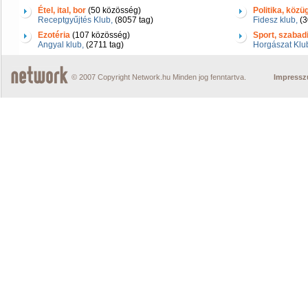
Étel, ital, bor
(50 közösség)
Politika, közü
Receptgyűjtés Klub,
(8057 tag)
Fidesz klub,
(3
Ezotéria
(107 közösség)
Sport, szabad
Angyal klub,
(2711 tag)
Horgászat Klu
© 2007 Copyright Network.hu Minden jog fenntartva.
Impress