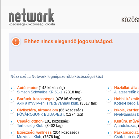
Ehhez nincs elegendő jogosultságod.
Nézz szét a Network legnépszerűbb közösségei közt
Autó, motor
(143 közösség)
Háziállat, álla
Simson Schwalbe KR 51-1,
(2318 tag)
Állatszeretők k
Barátok, közösségek
(476 közösség)
Hobbi, kézmű
Akik a myVIP-en is rajta vannak klub,
(3517 tag)
Kötés-Horgolá
Civilszféra, társadalom
(86 közösség)
Iskola, karrie
FŐVÁROSUNK BUDAPEST,
(1274 tag)
Nyelvtanulás k
Család, otthon
(101 közösség)
Kultúra, művés
Terhesség Klub,
(3402 tag)
Ajándékozás,
(
Egészség, wellness
(204 közösség)
Párkapcsolat,
Mozdulat Klub,
(7578 tag)
Csók klub-és 