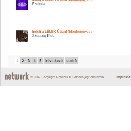
Ezoteria
Indulj a LÉLEK Útján!
(blogbejegyzés)
Szépség Klub
1
2
3
4
5
következő
utolsó
© 2007 Copyright Network.hu Minden jog fenntartva.
Impress