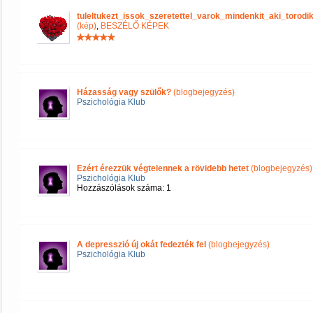
tuleltukezt_issok_szeretettel_varok_mindenkit_aki_tor
(kép)
,
BESZÉLŐ KÉPEK
Házasság vagy szülők?
(blogbejegyzés)
Pszichológia Klub
Ezért érezzük végtelennek a rövidebb hetet
(blogbejegyzés)
Pszichológia Klub
Hozzászólások száma: 1
A depresszió új okát fedezték fel
(blogbejegyzés)
Pszichológia Klub