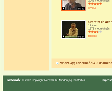
2046 megtekintés
civilb3
05:40
Szeretet és akar
17 éve
1571 megtekintés
piroska
04:47
VISSZA A(Z) PSZICHOLÓGIA KLUB KÖZ
© 2007 Copyright Network.hu Minden jog fenntartva.
Impres