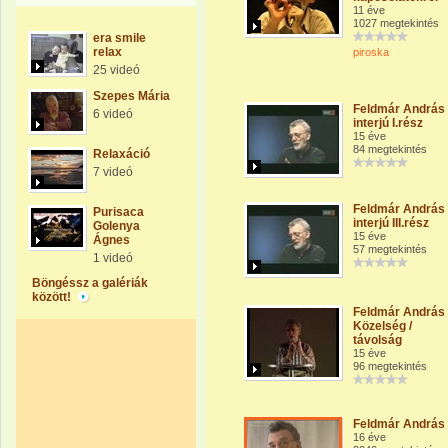
11 éve
1027 megtekintés
era smile
relax
piroska
25 videó
Szepes Mária
Feldmár András
6 videó
interjú I.rész
15 éve
84 megtekintés
Relaxáció
7 videó
Feldmár András
Purisaca
interjú III.rész
Golenya
15 éve
Ágnes
57 megtekintés
1 videó
Böngéssz a galériák
között!
Feldmár András 
Közelség /
távolság
15 éve
96 megtekintés
Feldmár András
16 éve