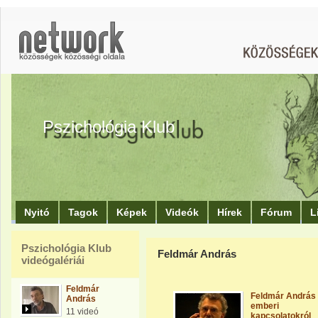
Pszichológia Klub
Nyitó
Tagok
Képek
Videók
Hírek
Fórum
L
Pszichológia Klub
Feldmár András
videógalériái
Feldmár
Feldmár András
András
emberi
11 videó
kapcsolatokról