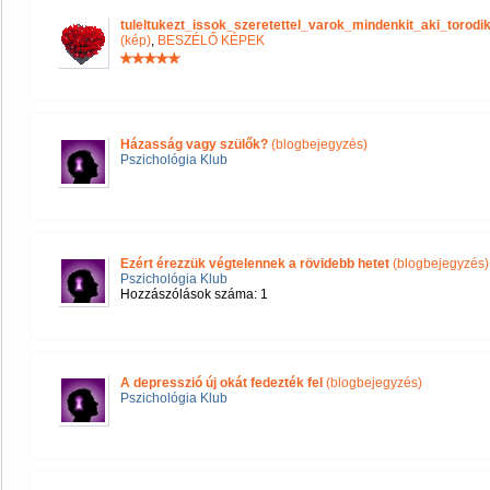
tuleltukezt_issok_szeretettel_varok_mindenkit_aki_tor
(kép)
,
BESZÉLŐ KÉPEK
Házasság vagy szülők?
(blogbejegyzés)
Pszichológia Klub
Ezért érezzük végtelennek a rövidebb hetet
(blogbejegyzés)
Pszichológia Klub
Hozzászólások száma: 1
A depresszió új okát fedezték fel
(blogbejegyzés)
Pszichológia Klub