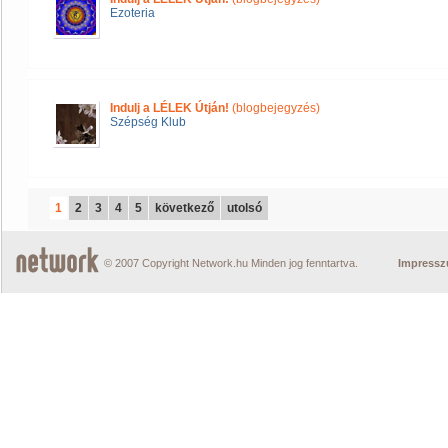
Ezoteria
Indulj a LÉLEK Útján!
(blogbejegyzés)
Szépség Klub
1
2
3
4
5
következő
utolsó
© 2007 Copyright Network.hu Minden jog fenntartva.
Impress