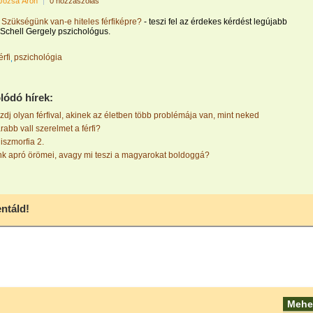
Józsa Áron
|
0 hozzászólás
?
Szükségünk van-e hiteles férfiképre?
- teszi fel az érdekes kérdést legújabb
Schell Gergely pszichológus.
érfi
pszichológia
lódó hírek:
dj olyan férfival, akinek az életben több problémája van, mint neked
bb vall szerelmet a férfi?
szmorfia 2.
k apró örömei, avagy mi teszi a magyarokat boldoggá?
táld!