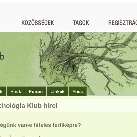
ók
Hírek
Fórum
Linkek
Friss
chológia Klub hírei
égünk van-e hiteles férfiképre?