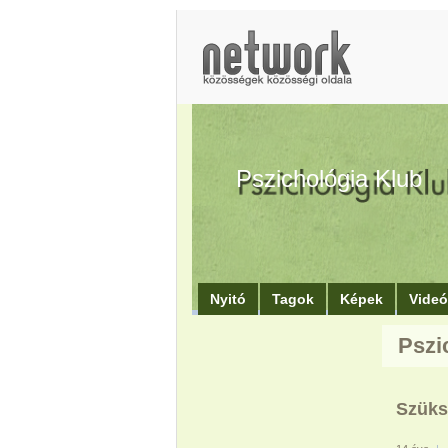
Pszichológia Klub
Nyitó
Tagok
Képek
Vide
Pszi
Szüks