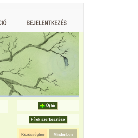
Új hír
Hírek szerkesztése
Közösségben
Mindenben