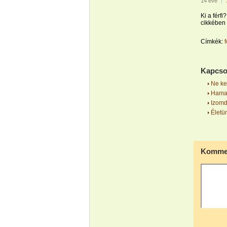
14 éve
|
Ki a férfi
cikkében 
Címkék:
f
Kapcso
Ne kez
Hamara
Izomdi
Életün
Kommen