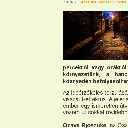
7 éve
|
Keczánné Macskó Piroska
percekről vagy órákró
környezetünk, a hang
könnyedén befolyásolhat
Az időérzékelés torzulásá
visszaút-effektus. A jele
ember egy ismeretlen útvo
vezető út sokkal rövidebb
Ozava Rjoszuke
, az Os