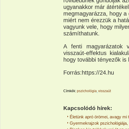
rövidebbnek gondolják azt
ugyanakkor már átértékeli
megmagyarázza, hogy a g
miért nem érezzük a hatá
vagyunk vele, hogy milye
számíthatunk.
A fenti magyarázatok v
visszaút-effektus kialak
hogy további tényezők is 
Forrás:https://24.hu
Címkék:
pszichológia
visszaút
Kapcsolódó hírek:
Életünk apró örömei, avagy mi 
Gyermekrajzok pszichológiája, a