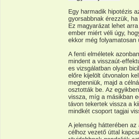
Egy harmadik hipotézis azt
gyorsabbnak érezzük, ha 
Ez magyarázat lehet arra 
ember miért véli úgy, hogy
ekkor még folyamatosan új
A fenti elméletek azonb
mindent a visszaút-effek
es vizsgálatban olyan bici
előre kijelölt útvonalon ke
megtenniük, majd a célná
osztották be. Az egyikbe
vissza, míg a másikban e
távon tekertek vissza a k
mindkét csoport tagjai vis
A jelenség hátterében az 
célhoz vezető úttal kapcs