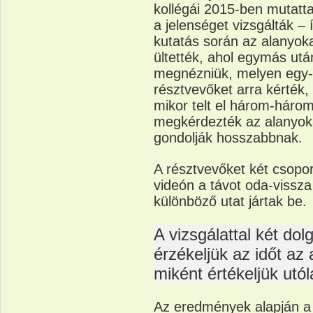
kollégái 2015-ben mutatt
a jelenséget vizsgálták – 
kutatás során az alanyo
ültették, ahol egymás után
megnézniük, melyen egy-eg
résztvevőket arra kérték,
mikor telt el három-három
megkérdezték az alanyokat
gondolják hosszabbnak.
A résztvevőket két csopor
videón a távot oda-vissz
különböző utat jártak be.
A vizsgálattal két dol
érzékeljük az időt az a
miként értékeljük utól
Az eredmények alapján a k