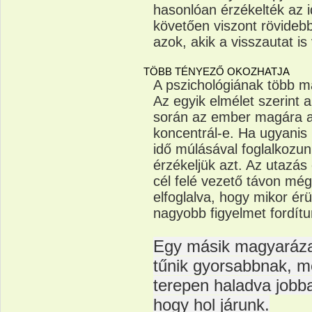
hasonlóan érzékelték az id
követően viszont rövideb
azok, akik a visszautat is
TÖBB TÉNYEZŐ OKOZHATJA
A pszichológiának több m
Az egyik elmélet szerint a
során az ember magára a
koncentrál-e. Ha ugyanis
idő múlásával foglalkozu
érzékeljük azt. Az utazás 
cél felé vezető távon mé
elfoglalva, hogy mikor ér
nagyobb figyelmet fordít
Egy másik magyarázat
tűnik gyorsabbnak, m
terepen haladva jobb
hogy hol járunk.