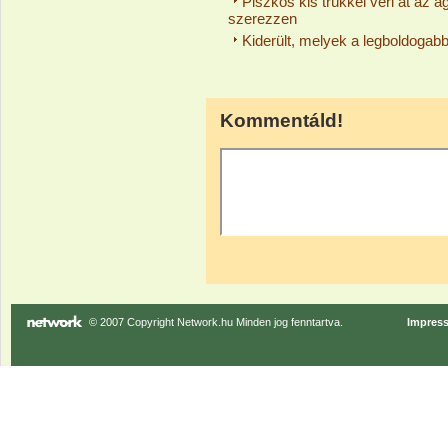
Piszkos kis trükkel veri át az 
szerezzen
Kiderült, melyek a legboldogab
Kommentáld!
© 2007 Copyright Network.hu Minden jog fenntartva.
Impres