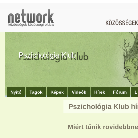
Pszichológia Klub
Nyitó
Tagok
Képek
Videók
Hírek
Fórum
L
Pszichológia Klub hí
Miért tűnik rövidebbn