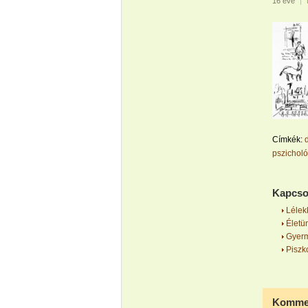
16 éve
|
Címkék:
pszicholó
Kapcso
Lélek
Életün
Gyerme
Piszko
Kommen