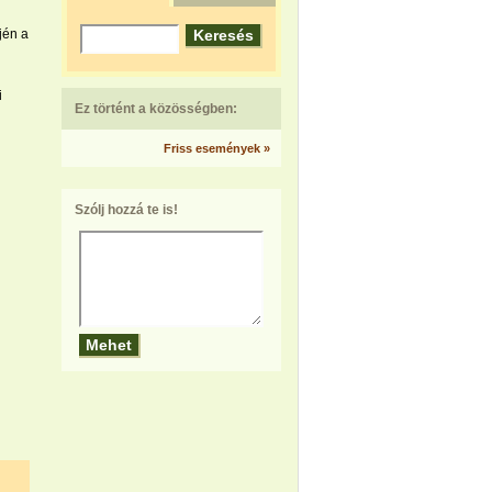
jén a
i
Ez történt a közösségben:
Friss események »
Szólj hozzá te is!