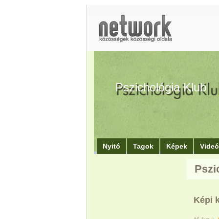
Pszichológia Klub
Nyitó
Tagok
Képek
Vide
Pszi
Képi 