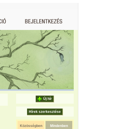
Új hír
Hírek szerkesztése
Közösségben
Mindenben