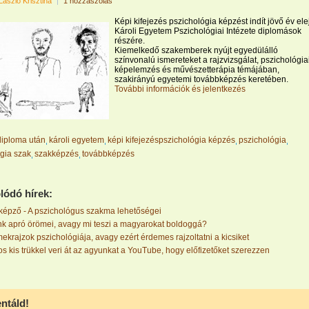
László Krisztina
|
1 hozzászólás
Képi kifejezés pszichológia képzést indít jövő év ele
Károli Egyetem Pszichológiai Intézete diplomások
részére.
Kiemelkedő szakemberek nyújt egyedülálló
színvonalú ismereteket a rajzvizsgálat, pszichológia
képelemzés és művészetterápia témájában,
szakirányú egyetemi továbbképzés keretében.
További információk és jelentkezés
diploma után
károli egyetem
képi kifejezéspszichológia képzés
pszichológia
gia szak
szakképzés
továbbképzés
lódó hírek:
képző - A pszichológus szakma lehetőségei
k apró örömei, avagy mi teszi a magyarokat boldoggá?
krajzok pszichológiája, avagy ezért érdemes rajzoltatni a kicsiket
s kis trükkel veri át az agyunkat a YouTube, hogy előfizetőket szerezzen
táld!