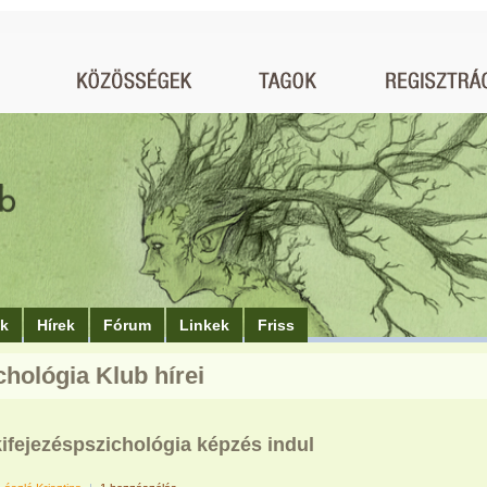
ók
Hírek
Fórum
Linkek
Friss
chológia Klub hírei
kifejezéspszichológia képzés indul