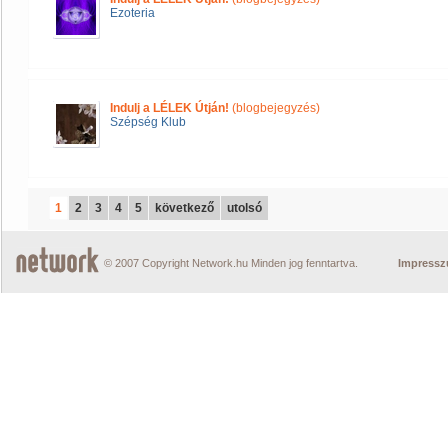
Ezoteria
Indulj a LÉLEK Útján!
(blogbejegyzés)
Szépség Klub
1
2
3
4
5
következő
utolsó
© 2007 Copyright Network.hu Minden jog fenntartva.
Impress