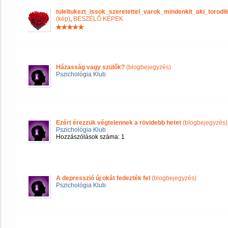
tuleltukezt_issok_szeretettel_varok_mindenkit_aki_tor
(kép)
,
BESZÉLŐ KÉPEK
Házasság vagy szülők?
(blogbejegyzés)
Pszichológia Klub
Ezért érezzük végtelennek a rövidebb hetet
(blogbejegyzés)
Pszichológia Klub
Hozzászólások száma: 1
A depresszió új okát fedezték fel
(blogbejegyzés)
Pszichológia Klub