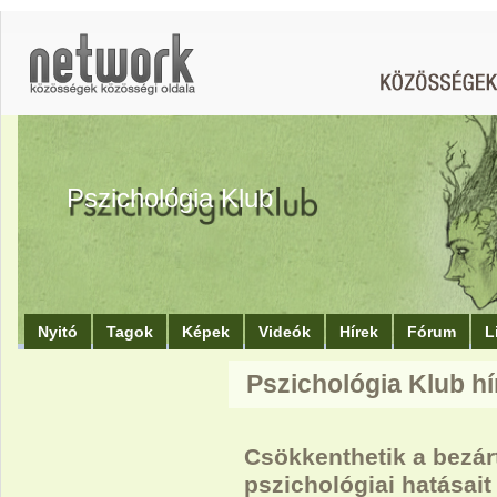
Pszichológia Klub
Nyitó
Tagok
Képek
Videók
Hírek
Fórum
L
Pszichológia Klub hí
Csökkenthetik a bezár
pszichológiai hatásait