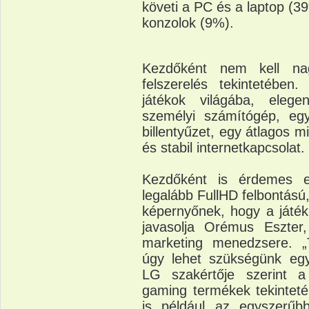
követi a PC és a laptop (3
konzolok (9%).
Kezdőként nem kell na
felszerelés tekintetében
játékok világába, elege
személyi számítógép, egy
billentyűzet, egy átlagos m
és stabil internetkapcsolat.
Kezdőként is érdemes 
legalább FullHD felbontású,
képernyőnek, hogy a játék
javasolja Orémus Eszter
marketing menedzsere. „
úgy lehet szükségünk egy
LG szakértője szerint a 
gaming termékek tekinteté
is például az egyszerűbb