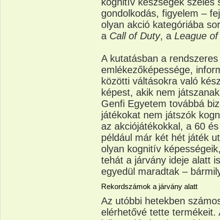
kognitív készségek széles 
gondolkodás, figyelem – fej
olyan akció kategóriába sor
a
Call of Duty
, a
League of
A kutatásban a rendszeres 
emlékezőképessége, inform
közötti váltásokra való ké
képest, akik nem játszanak
Genfi Egyetem továbbá biz
játékokat nem játszók kogni
az akciójátékokkal, a 60 és
például már két hét játék u
olyan kognitív képességeik
tehát a járvány ideje alatt i
egyedül maradtak – bármily
Rekordszámok a járvány alatt
Az utóbbi hetekben számos
elérhetővé tette termékeit