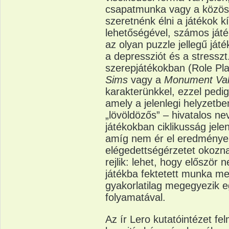
csapatmunka vagy a közös 
szeretnénk élni a játékok kí
lehetőségével, számos játé
az olyan puzzle jellegű ját
a depressziót és a stresszt
szerepjátékokban (Role P
Sims
vagy a
Monument Val
karakterünkkel, ezzel pedig
amely a jelenlegi helyzetbe
„lövöldözős” – hivatalos n
játékokban ciklikusság jele
amíg nem ér el eredménye
elégedettségérzetet okozna
rejlik: lehet, hogy először
játékba fektetett munka m
gyakorlatilag megegyezik e
folyamatával.
Az ír Lero kutatóintézet fe