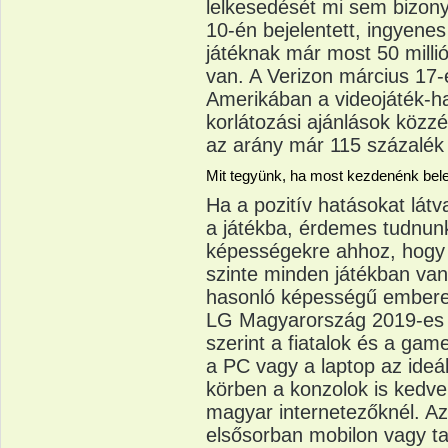
lelkesedését mi sem bizony
10-én bejelentett, ingyene
játéknak már most 50 millión
van. A Verizon március 17-én
Amerikában a videojáték-ha
korlátozási ajánlások közzét
az arány már 115 százalék 
Mit tegyünk, ha most kezdenénk bel
Ha a pozitív hatásokat lát
a játékba, érdemes tudnun
képességekre ahhoz, hogy v
szinte minden játékban van
hasonló képességű emberek
LG Magyarország 2019-es o
szerint a fiatalok és a ga
a PC vagy a laptop az ideá
körben a konzolok is kedve
magyar internetezőknél. A
elsősorban mobilon vagy ta