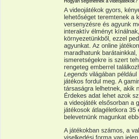
Hogyan segíthetnek a videojátékok?
A videojátékok gyors, kén
lehetőséget teremtenek a 
versenyzésre és agyunk m
interaktív élményt kínálnak,
környezetünkből, ezzel pedi
agyunkat. Az online játéko
maradhatunk barátainkkal, s
ismeretségekre is szert teh
rengeteg emberrel találko
Legends
világában például 
játékos fordul meg. A gam
társaságra lelhetnek, akik 
Érdekes adat lehet azok sz
a videojáték elsősorban a
játékosok átlagéletkora 35
belevetnünk magunkat ebbe
A játékokban számos, a val
viselkedési forma van jelen