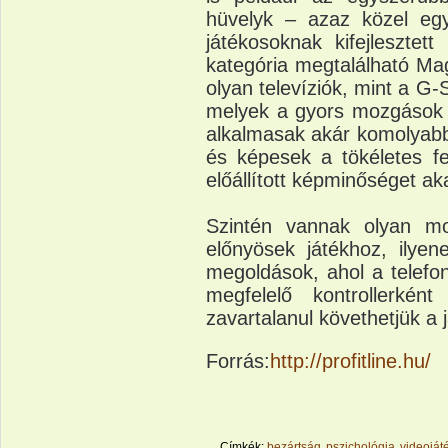
hüvelyk – azaz közel egy
játékosoknak kifejlesztett
kategória megtalálható Ma
olyan televíziók, mint a 
melyek a gyors mozgások p
alkalmasak akár komolyabb
és képesek a tökéletes fe
előállított képminőséget a
Szintén vannak olyan mob
előnyösek játékhoz, ilyen
megoldások, ahol a telefon
megfelelő kontrollerké
zavartalanul követhetjük a 
Forrás:
http://profitline.hu/
Címkék:
bezártság
pszichológia
videoját