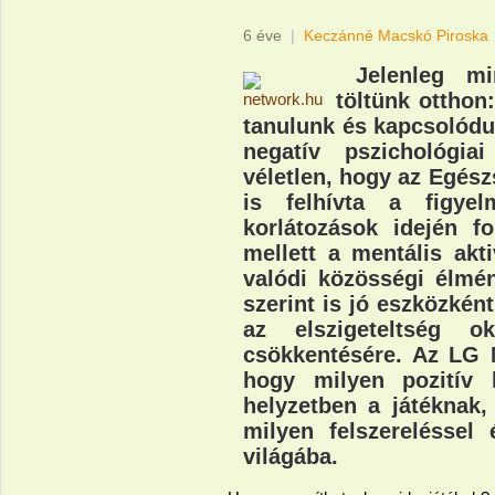
6 éve
|
Keczánné Macskó Piroska
Jelenleg mi
töltünk otthon
tanulunk és kapcsolódu
negatív pszichológia
véletlen, hogy az Egés
is felhívta a figyel
korlátozások idején fo
mellett a mentális akti
valódi közösségi élmén
szerint is jó eszközkén
az elszigeteltség o
csökkentésére. Az LG 
hogy milyen pozitív 
helyzetben a játéknak,
milyen felszereléssel
világába.