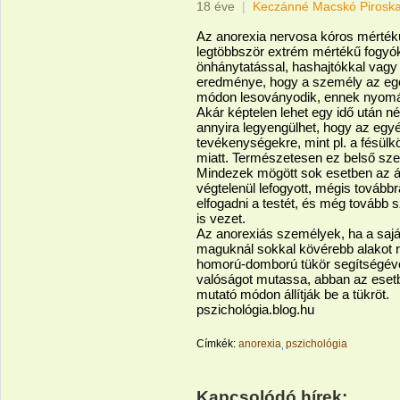
18 éve
|
Keczánné Macskó Pirosk
Az anorexia nervosa kóros mértékű
legtöbbször extrém mértékű fogyók
önhánytatással, hashajtókkal vagy
eredménye, hogy a személy az egés
módon lesoványodik, ennek nyomán 
Akár képtelen lehet egy idő után n
annyira legyengülhet, hogy az egy
tevékenységekre, mint pl. a fésülk
miatt. Természetesen ez belső sze
Mindezek mögött sok esetben az ál
végtelenül lefogyott, mégis tovább
elfogadni a testét, és még tovább 
is vezet.
Az anorexiás személyek, ha a saját 
maguknál sokkal kövérebb alakot r
homorú-domború tükör segítségével 
valóságot mutassa, abban az esetb
mutató módon állítják be a tükröt.
pszichológia.blog.hu
Címkék:
anorexia
pszichológia
Kapcsolódó hírek: