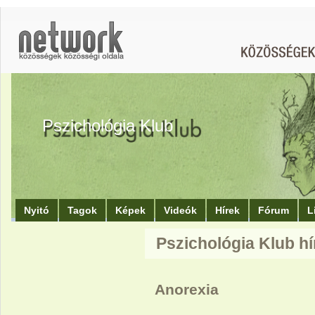
Pszichológia Klub
Nyitó
Tagok
Képek
Videók
Hírek
Fórum
L
Pszichológia Klub hí
Anorexia