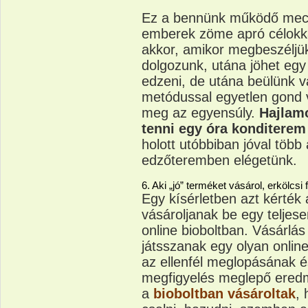
Ez a bennünk működő mec
emberek zöme apró célokkal
akkor, amikor megbeszéljü
dolgozunk, utána jöhet eg
edzeni, de utána beülünk v
metódussal egyetlen gond 
meg az egyensúly.
Hajlam
tenni egy óra konditerem
holott utóbbiban jóval több
edzőteremben elégetünk.
6. Aki „jó” terméket vásárol, erkölcsi
Egy kísérletben azt kérték
vásároljanak be egy telje
online bioboltban. Vásárlás
játsszanak egy olyan online 
az ellenfél meglopásának 
megfigyelés meglepő eredm
a
bioboltban vásároltak
, 