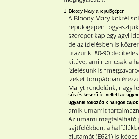
1. Bloody Mary a repülőgépen
A Bloody Mary koktél sok
repülőgépen fogyasztjuk
szerepet kap egy agyi id
de az ízlelésben is köz
utazunk, 80-90 decibeles
kitéve, ami nemcsak a ha
ízlelésünk is “megzavarod
ízeket tompábban érezz
Maryt rendelünk, nagy l
sós és keserű íz mellett az úgyne
ugyanis fokozódik hangos zajok
amik umamit tartalmazn
Az umami megtalálható 
sajtfélékben, a halfélék
glutamát (E621) is képes