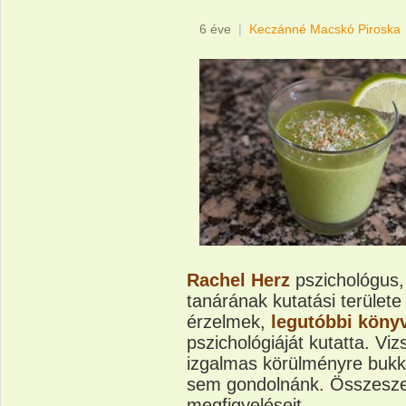
6 éve
|
Keczánné Macskó Piroska
Rachel Herz
pszichológus
tanárának kutatási területe
érzelmek,
legutóbbi köny
pszichológiáját kutatta. V
izgalmas körülményre bukk
sem gondolnánk. Összesze
megfigyeléseit.