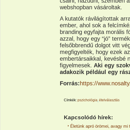
csalni, hazudni, szemben a
webshopban vásároltak.
A kutatók rávilágítottak ar
ember, ahol sok a felcímké
branding egyfajta morális fö
azzal, hogy egy “jó” termék
felsőbbrendű dolgot vitt vé
megfigyelték, hogy ezek 
embertársaikkal, kevésbé 
figyelmesek.
Aki egy szok
adakozik például egy rász
Forrás:
https://www.nosalty
Címkék:
pszichológia
ételválasztás
Kapcsolódó hírek:
Életünk apró örömei, avagy mi 