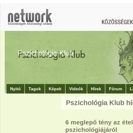
Pszichológia Klub
Nyitó
Tagok
Képek
Videók
Hírek
Fórum
L
Pszichológia Klub hí
6 meglepő tény az éte
pszichológiájáról