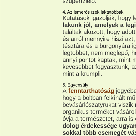
szuperízlelő.
4. Az ismerős ízek laktatóbbak
Kutatások igazolják, hogy 
lakunk jól, amelyek a le
találtak aközött, hogy adott
és arról mennyire hiszi azt,
tésztára és a burgonyára i
legtöbbet, nem meglepő, h
annyi pontot kaptak, mint
kevesebbet fogyasztunk, az
mint a krumpli.
5. Egyensúly
A
fenntarthatóság
jegyébe
hogy a boltban felkínált mű
bevásárlószatyrukat viszik 
organikus terméket vásárol
óvja a természetet, arra is
dolog érdekessége ugyan
sokkal több csemegét v