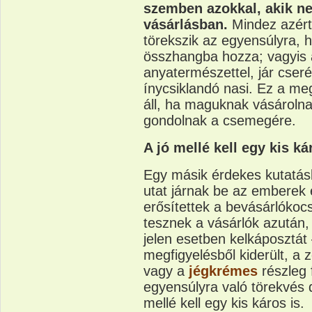
szemben azokkal, akik n
vásárlásban.
Mindez azért
törekszik az egyensúlyra, h
összhangba hozza; vagyis a
anyatermészettel, jár cser
ínycsiklandó nasi. Ez a me
áll, ha maguknak vásároln
gondolnak a csemegére.
A jó mellé kell egy kis ká
Egy másik érdekes kutatásb
utat járnak be az emberek e
erősítettek a bevásárlókocs
tesznek a vásárlók azután,
jelen esetben kelkáposztát 
megfigyelésből kiderült, a 
vagy a
jégkrémes
részleg f
egyensúlyra való törekvés 
mellé kell egy kis káros is.