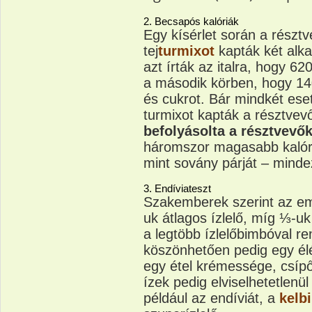
2. Becsapós kalóriák
Egy kísérlet során a részt
tej
turmixot
kapták két alk
azt írták az italra, hogy 62
a második körben, hogy 140
és cukrot. Bár mindkét ese
turmixot kapták a résztvev
befolyásolta a résztvevő
háromszor magasabb kalóriá
mint sovány párját – mind
3. Endíviateszt
Szakemberek szerint az e
uk átlagos ízlelő, míg ⅓-uk
a legtöbb ízlelőbimbóval r
köszönhetően pedig egy él
egy étel krémessége, csíp
ízek pedig elviselhetetlenü
például az endíviát, a
kelb