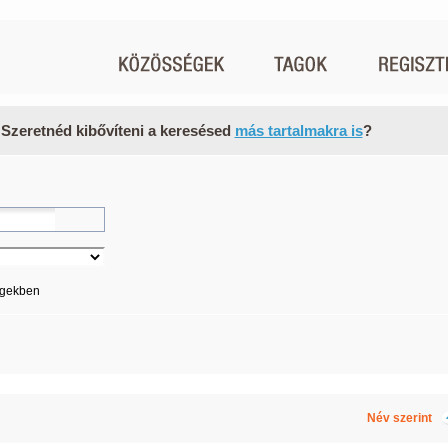
 Szeretnéd kibővíteni a keresésed
más tartalmakra is
?
égekben
Név szerint