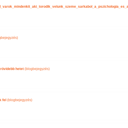
tel_varok_mindenkit_aki_torodik_velunk_szeme_sarkabol_a_pszichologia_es
gbejegyzés)
 rövidebb hetet
(blogbejegyzés)
 fel
(blogbejegyzés)