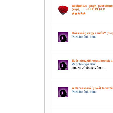
tuleltukezt_issok_szeretet
(kép)
,
BESZÉLŐ KÉPEK
Házasság vagy szülők?
(blo
Pszichológia Klub
Ezért érezzük végtelennek a
Pszichológia Klub
Hozzászólások száma: 1
A depresszió új okát fedezték
Pszichológia Klub