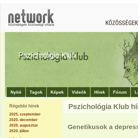
Pszichológia Klub
Nyitó
Tagok
Képek
Videók
Hírek
Fórum
L
Pszichológia Klub hí
Régebbi hírek
2025. szeptember
2020. december
2020. augusztus
Genetikusok a depre
2020. július