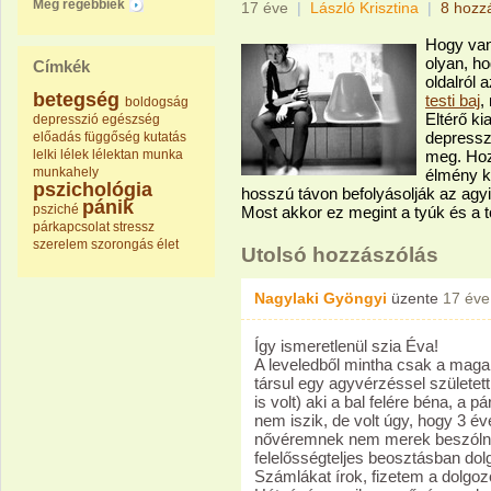
Még régebbiek
17 éve
|
László Krisztina
|
8 hozz
Hogy van
olyan, h
Címkék
oldalról 
betegség
testi baj
,
boldogság
Eltérő k
depresszió
egészség
depressz
előadás
függőség
kutatás
lelki
lélek
lélektan
munka
meg. Hoz
munkahely
élmény k
pszichológia
hosszú távon befolyásolják az agyi i
pánik
psziché
Most akkor ez megint a tyúk és a 
párkapcsolat
stressz
szerelem
szorongás
élet
Utolsó hozzászólás
Nagylaki Gyöngyi
üzente
17 éve
Így ismeretlenül szia Éva!
A leveledből mintha csak a mag
társul egy agyvérzéssel születe
is volt) aki a bal felére béna, a
nem iszik, de volt úgy, hogy 3 év
nővéremnek nem merek beszólni,
felelősségteljes beosztásban do
Számlákat írok, fizetem a dolgoz