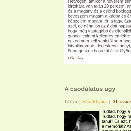
Hétvégén, amikor a nővérem elm
birtokára van talán 20 percem, a
és a magány és a csönd boldogg
beveszem magam a kádba és élv
képzelem magam, éri a fagy, áztat
szél, de néha jön az áldott napsu
hogy még vastagabb és ellenállób
gondolj valami kellemes emlékre é
neked nem kell senkitől sem boc
hitvallásomat: Idegeskedni annyi
önmagunkon bosszút állni! Gyön
Előzmény
A csodálatos agy
17 éve
|
Váradi Laura
|
0 hozzász
Tudtad, hogy a 
Tudtad, hogy mi
tanul? És azt,
a memóriát? Az