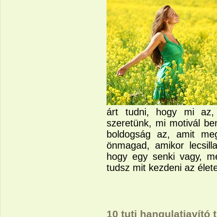
árt tudni, hogy mi az,
szeretünk, mi motivál be
boldogság az, amit meg
önmagad, amikor lecsill
hogy egy senki vagy, m
tudsz mit kezdeni az élet
10 tuti hangulatjavító 