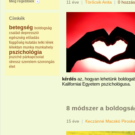
Még régebbiek
11 éve
|
Törőcsik Anita
|
0 hozzás
Címkék
betegség
boldogság
család
depresszió
egészség
előadás
függőség
kutatás
lelki
lélek
lélektan
munka
munkahely
pszichológia
psziché
párkapcsolat
stressz
szerelem
szorongás
élet
kérdés
az, hogyan lehetünk boldoga
Kaliforniai Egyetem pszichológusa.
8 módszer a boldogsá
15 éve
|
Keczánné Macskó Pirosk