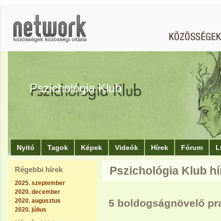
Pszichológia Klub
Nyitó
Tagok
Képek
Videók
Hírek
Fórum
L
Pszichológia Klub hír
Régebbi hírek
2025. szeptember
2020. december
2020. augusztus
5 boldogságnövelő pr
2020. július