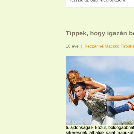
Tippek, hogy igazán b
16 éve
|
Keczánné Macskó Pirosk
tulajdonságaik közül, boldogabbna
sikeresnek láthatják saját magukat