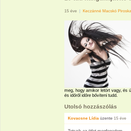
15 éve
|
Keczánné Macskó Pirosk
meg, hogy amikor letört vagy, és 
és időről időre bővíteni tudd.
Utolsó hozzászólás
Kovacsne Lídia
üzente
15 éve
Tetszik az ötlet megfogadom.