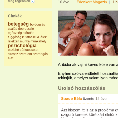
Még régebbiek
16 éve
|
. Édenkert Magazin
|
1 h
Címkék
betegség
boldogság
család
depresszió
egészség
előadás
függőség
kutatás
lelki
lélek
lélektan
munka
munkahely
pszichológia
psziché
párkapcsolat
stressz
szerelem
szorongás
élet
A libidónak vajmi kevés köze van
Enyhén szólva erőltetett hozzáállás
tekintjük, amelyet valamilyen módo
Utolsó hozzászólás
Straub Béla
üzente
12 éve
Azt hiszem itt is az a probléma g
szigorú keretek köré zárt életünk