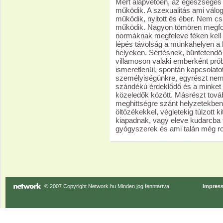
Mert alapvetően, az egészséges ö
működik. A szexualitás ami válog
működik, nyitott és éber. Nem csa
működik. Nagyon tömören megfog
normáknak megfeleve féken kell t
lépés távolság a munkahelyen a 
helyeken. Sértésnek, büntetendő 
villamoson valaki emberként prób
ismeretlenül, spontán kapcsolato
személyiségünkre, egyrészt nem 
szándékú érdeklődő és a minket 
közeledők között. Másrészt tová
meghittségre szánt helyzetekben i
öltözékekkel, végletekig túlzott 
kiapadnak, vagy eleve kudarcba 
gyógyszerek és ami talán még r
© 2007 Copyright Network.hu Minden jog fenntartva.
Impres