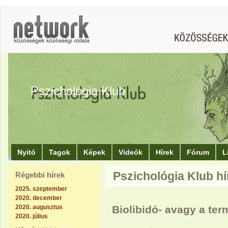
Pszichológia Klub
Nyitó
Tagok
Képek
Videók
Hírek
Fórum
L
Pszichológia Klub hír
Régebbi hírek
2025. szeptember
2020. december
2020. augusztus
Biolibidó- avagy a te
2020. július