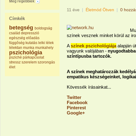
Még régebbiek
11 éve
|
Életmód Ötven
|
0 hozzá
Címkék
betegség
boldogság
Mu
család
depresszió
színek vesznek minket körül az i
egészség
előadás
függőség
kutatás
lelki
lélek
A
színek pszichológiája
alapján ú
lélektan
munka
munkahely
vagyunk valójában -
nyugodtabbak
pszichológia
színtípusba tartozók.
psziché
párkapcsolat
stressz
szerelem
szorongás
élet
A színek meghatározzák kedélyál
empatikus készségeinket, logikai
Kövessék írásainkat...
Twitter
Facebook
Pinterest
Google+