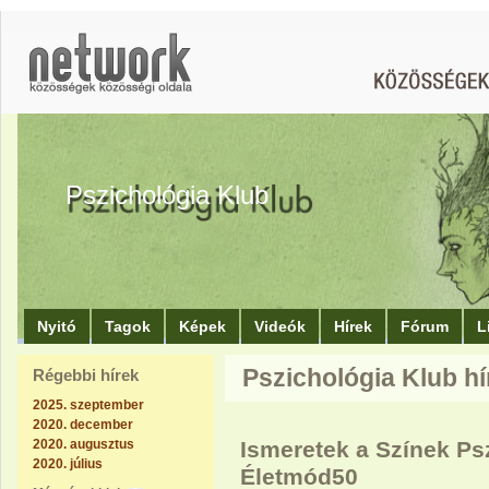
Pszichológia Klub
Nyitó
Tagok
Képek
Videók
Hírek
Fórum
L
Pszichológia Klub hí
Régebbi hírek
2025. szeptember
2020. december
2020. augusztus
Ismeretek a Színek Psz
2020. július
Életmód50