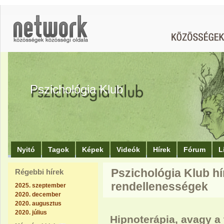
Pszichológia Klub
Nyitó
Tagok
Képek
Videók
Hírek
Fórum
L
Pszichológia Klub hí
Régebbi hírek
rendellenességek
2025. szeptember
2020. december
2020. augusztus
2020. július
Hipnoterápia, avagy a 