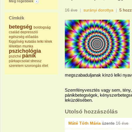
Még régebbiek
16 éve
|
surányi dorottya
|
5 hozz
Címkék
betegség
boldogság
család
depresszió
egészség
előadás
függőség
kutatás
lelki
lélek
lélektan
munka
pszichológia
pánik
psziché
párkapcsolat
stressz
szerelem
szorongás
élet
megszabaduljanak kínzó lelki nyava
Szemfényvesztés vagy sem, tény, h
pánikbetegségek, kényszerbetegs
leküzdésében.
Utolsó hozzászólás
Máté Tóth Mária
üzente
16 éve