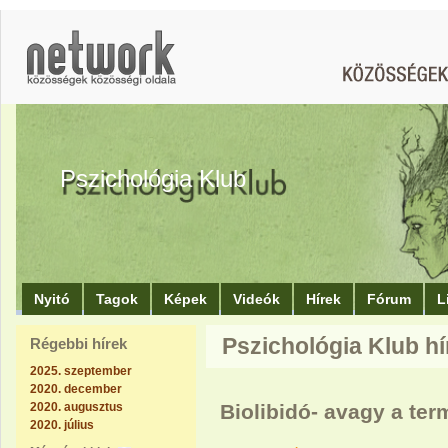
Pszichológia Klub
Nyitó
Tagok
Képek
Videók
Hírek
Fórum
L
Pszichológia Klub hí
Régebbi hírek
2025. szeptember
2020. december
2020. augusztus
Biolibidó- avagy a te
2020. július