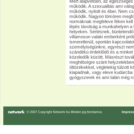
Mert alapvetően, az egészséges ö
működik. A szexualitás ami válog
működik, nyitott és éber. Nem csa
működik. Nagyon tömören megfog
normáknak megfeleve féken kell t
lépés távolság a munkahelyen a 
helyeken. Sértésnek, büntetendő 
villamoson valaki emberként prób
ismeretlenül, spontán kapcsolato
személyiségünkre, egyrészt nem 
szándékú érdeklődő és a minket 
közeledők között. Másrészt tová
meghittségre szánt helyzetekben i
öltözékekkel, végletekig túlzott 
kiapadnak, vagy eleve kudarcba 
gyógyszerek és ami talán még r
© 2007 Copyright Network.hu Minden jog fenntartva.
Impres