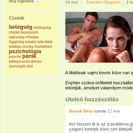
Még régebbiek
16 éve
|
. Édenkert Magazin
|
1 h
Címkék
betegség
boldogság
család
depresszió
egészség
előadás
függőség
kutatás
lelki
lélek
lélektan
munka
munkahely
pszichológia
pánik
psziché
párkapcsolat
stressz
szorongás
élet
A libidónak vajmi kevés köze van
Enyhén szólva erőltetett hozzáállás
tekintjük, amelyet valamilyen módo
Utolsó hozzászólás
Straub Béla
üzente
12 éve
Azt hiszem itt is az a probléma g
szigorú keretek köré zárt életünk