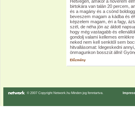
Hétvégén, amikor a nővérem elm
birtokára van talán 20 percem, a
és a magány és a csönd boldogg
beveszem magam a kádba és élv
képzelem magam, éri a fagy, áztat
szél, de néha jön az áldott napsu
hogy még vastagabb és ellenállób
gondolj valami kellemes emlékre é
neked nem kell senkitől sem boc
hitvallásomat: Idegeskedni annyi
önmagunkon bosszút állni! Gyön
Előzmény
© 2007 Copyright Network.hu Minden jog fenntartva.
Impres