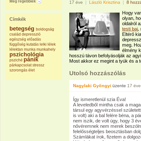
Még régebbiek
17 éve
|
László Krisztina
|
8 hozz
Hogy van
olyan, h
Címkék
oldalról 
betegség
testi baj
,
boldogság
Eltérő k
család
depresszió
depressz
egészség
előadás
függőség
kutatás
lelki
lélek
meg. Hoz
lélektan
munka
munkahely
élmény k
pszichológia
hosszú távon befolyásolják az agyi i
pánik
psziché
Most akkor ez megint a tyúk és a 
párkapcsolat
stressz
szorongás
élet
Utolsó hozzászólás
Nagylaki Gyöngyi
üzente
17 éve
Így ismeretlenül szia Éva!
A leveledből mintha csak a mag
társul egy agyvérzéssel születe
is volt) aki a bal felére béna, a
nem iszik, de volt úgy, hogy 3 év
nővéremnek nem merek beszólni,
felelősségteljes beosztásban do
Számlákat írok, fizetem a dolgoz