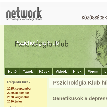
Pszichológia Klub
Nyitó
Tagok
Képek
Videók
Hírek
Fórum
L
Pszichológia Klub hír
Régebbi hírek
2025. szeptember
2020. december
2020. augusztus
Genetikusok a depre
2020. július