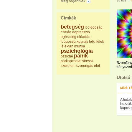
16 éve
|
Még régebbiek
Címkék
betegség
boldogság
család
depresszió
egészség
előadás
függőség
kutatás
lelki
lélek
lélektan
munka
pszichológia
pánik
psziché
párkapcsolat
stressz
Szemfényv
szerelem
szorongás
élet
kényszer
Utolsó
Máté Tó
A tudat
hozzák,
kapcso