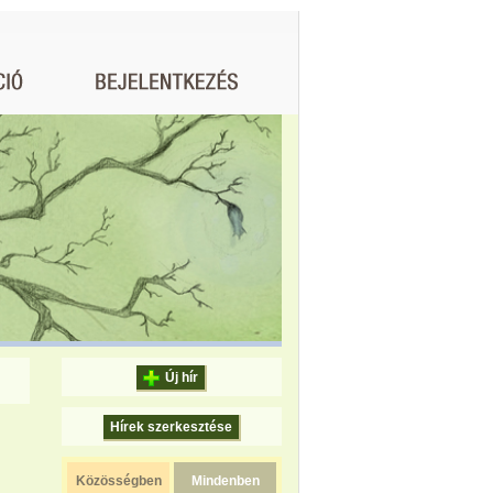
Új hír
Hírek szerkesztése
Közösségben
Mindenben