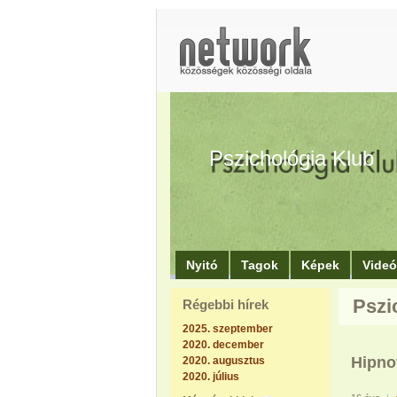
Pszichológia Klub
Nyitó
Tagok
Képek
Vide
Pszi
Régebbi hírek
2025. szeptember
2020. december
Hipnot
2020. augusztus
2020. július