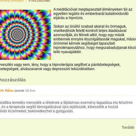
surányi dorottya
|
5 hozzászólás
A meditációval megtapasztalt élményeken túl az
egyetlen legális és emberbarát tudatmódosító
eljárás a hipnózis.
Sokan az önálló szabad akarat és önmaguk,
viselkedésük feletti kontroll teljes átadásával
azonsoítják, és félnek attól, hogy egy másik
embernek ennyire kiszolgáltassák magukat, máso
örömmel kérnek segítséget tapasztalt
hipnoterapeutához, hogy megszabaduljanak kínz
lelki nyavajáiktól.
esztés vagy sem, tény, hogy a hipnoterápia segíthet a pánikbetegségek,
betegségek, alvászavarok vagy depresszió leküzdésében.
 hozzászólás
th Mária
üzente
16 éve
alattiba temetés menedék a léleknek a fájdalmas esemény tagadása.Ha felszínre
 és a terapeuta segítő támogatásával újra lejátsszák, kibeszélik a hozzá
lódó érzelmeket, bekövetkezhet a gyógyulás.
Tovább