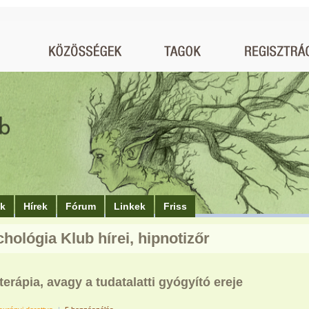
ók
Hírek
Fórum
Linkek
Friss
chológia Klub hírei, hipnotizőr
erápia, avagy a tudatalatti gyógyító ereje