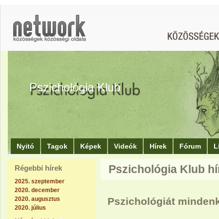
Pszichológia Klub
Nyitó
Tagok
Képek
Videók
Hírek
Fórum
L
Pszichológia Klub hír
Régebbi hírek
2025. szeptember
2020. december
2020. augusztus
Pszichológiát mindenk
2020. július