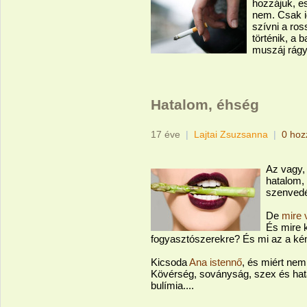
hozzájuk, e
nem. Csak ig
szívni a ros
történik, a b
muszáj rágy
Hatalom, éhség
17 éve
|
Lajtai Zsuzsanna
|
0 hoz
Az vagy,
hatalom,
szenvedé
De
mire 
És mire k
fogyasztószerekre? És mi az a ké
Kicsoda
Ana istennő
, és miért ne
Kövérség, soványság, szex és hat
bulímia....