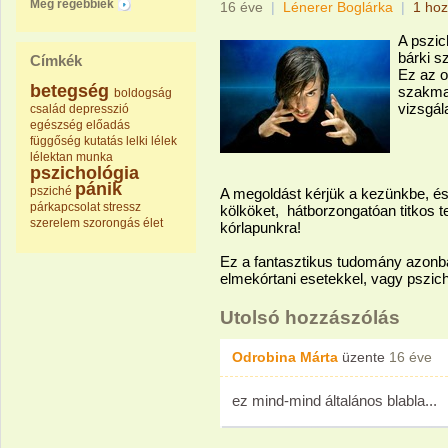
Még régebbiek
16 éve
|
Lénerer Boglárka
|
1 hoz
A pszic
bárki s
Címkék
Ez az o
betegség
szakma 
boldogság
vizsgál
család
depresszió
egészség
előadás
függőség
kutatás
lelki
lélek
lélektan
munka
pszichológia
pánik
psziché
A megoldást kérjük a kezünkbe, és
párkapcsolat
stressz
kölköket, hátborzongatóan titkos 
szerelem
szorongás
élet
kórlapunkra!
Ez a fantasztikus tudomány azonba
elmekórtani esetekkel, vagy pszich
Utolsó hozzászólás
Odrobina Márta
üzente
16 éve
ez mind-mind általános blabla...