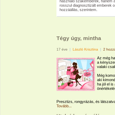
használó szakemberek, hanem a t
rosszul diagnosztizált emberek or
hozzáállás, szerintem.
Tégy úgy, mintha
17 éve
|
László Krisztina
|
2 hozz
Az még hag
a kényszer
valaki csa
Még komoly
aki kimond
ha jól el i
önértékelés
Presztizs, rongyrázás, és látszat
Tovább...