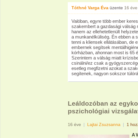
Tóthné Varga Éva
üzente
16 éve
Valóban, egyre több ember keres
szakembert a gazdasági válság m
hanem az ellehetetlenült helyzet
a munkanélküliség. Én ebben a
tenni a kliensek ellátásában, de
embernek segítsek mentálhigién
kórházban, ahonnan most is 65 ér
Szerintem a válság miatt krízisb
csinálni/ez csak a gyógyszercége
esetleg megfizetni azokat a szak
segítenek, nagyon sokszor túlórá
Leáldozóban az egykor
pszichológiai vizsgál
16 éve
|
Lajtai Zsuzsanna
|
1 hoz
A W