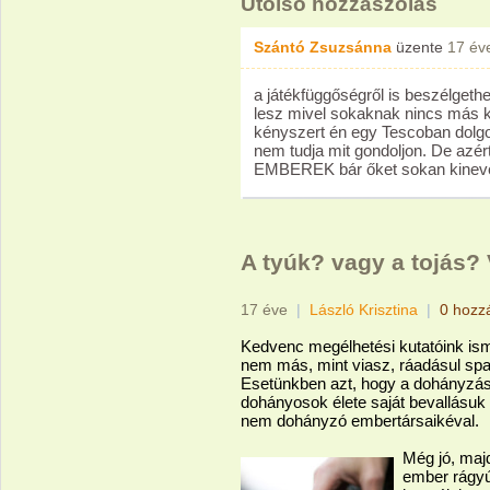
Utolsó hozzászólás
Szántó Zsuzsánna
üzente
17 év
a játékfüggőségről is beszélgeth
lesz mivel sokaknak nincs más kiú
kényszert én egy Tescoban dolg
nem tudja mit gondoljon. De 
EMBEREK bár őket sokan kineve
A tyúk? vagy a tojás? 
17 éve
|
László Krisztina
|
0 hozz
Kedvenc megélhetési kutatóink ism
nem más, mint viasz, ráadásul spa
Esetünkben azt, hogy a dohányzás 
dohányosok élete saját bevallásuk s
nem dohányzó embertársaikéval.
Még jó, maj
ember rágyú