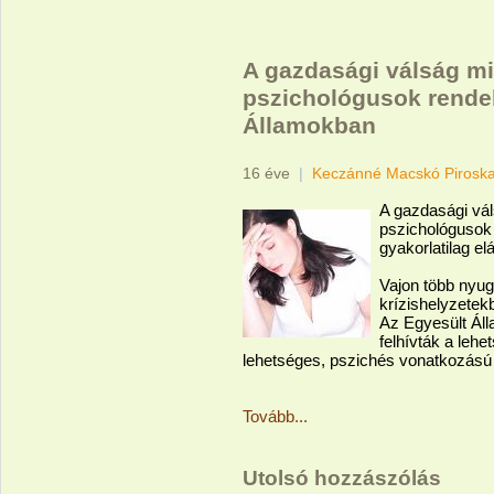
A gazdasági válság mia
pszichológusok rendel
Államokban
16 éve
|
Keczánné Macskó Pirosk
A gazdasági vál
pszichológusok 
gyakorlatilag el
Vajon több nyug
krízishelyzetek
Az Egyesült Ál
felhívták a leh
lehetséges, pszichés vonatkozású 
Tovább...
Utolsó hozzászólás