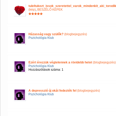
tuleltukezt_issok_szeretettel_varok_mindenkit_aki_tor
(kép)
,
BESZÉLŐ KÉPEK
Házasság vagy szülők?
(blogbejegyzés)
Pszichológia Klub
Ezért érezzük végtelennek a rövidebb hetet
(blogbejegyzés)
Pszichológia Klub
Hozzászólások száma: 1
A depresszió új okát fedezték fel
(blogbejegyzés)
Pszichológia Klub