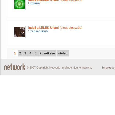
Ezoteria
Indulj a LÉLEK Útján!
(blogbejegyzés)
Szépség Klub
1
2
3
4
5
következő
utolsó
© 2007 Copyright Network.hu Minden jog fenntartva.
Impress