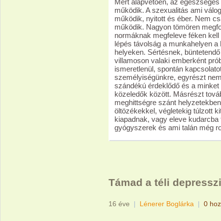
Mert alapvetően, az egészséges ö
működik. A szexualitás ami válog
működik, nyitott és éber. Nem csa
működik. Nagyon tömören megfog
normáknak megfeleve féken kell t
lépés távolság a munkahelyen a 
helyeken. Sértésnek, büntetendő 
villamoson valaki emberként prób
ismeretlenül, spontán kapcsolato
személyiségünkre, egyrészt nem 
szándékú érdeklődő és a minket 
közeledők között. Másrészt tová
meghittségre szánt helyzetekben i
öltözékekkel, végletekig túlzott 
kiapadnak, vagy eleve kudarcba 
gyógyszerek és ami talán még r
Támad a téli depresszi
16 éve
|
Lénerer Boglárka
|
0 hoz