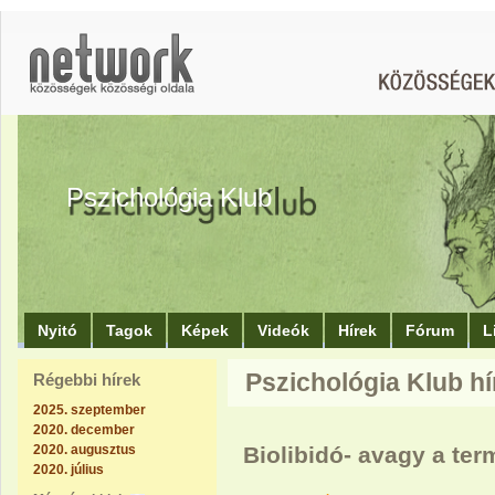
Pszichológia Klub
Nyitó
Tagok
Képek
Videók
Hírek
Fórum
L
Pszichológia Klub hír
Régebbi hírek
2025. szeptember
2020. december
2020. augusztus
Biolibidó- avagy a te
2020. július