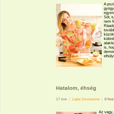
A pszi
gyógy
egyens
Sőt, t
nem f
Ráadá
tovább
közöln
külön
alakít
is, h
demen
elhüly
Hatalom, éhség
17 éve
|
Lajtai Zsuzsanna
|
0 hoz
Az vagy,