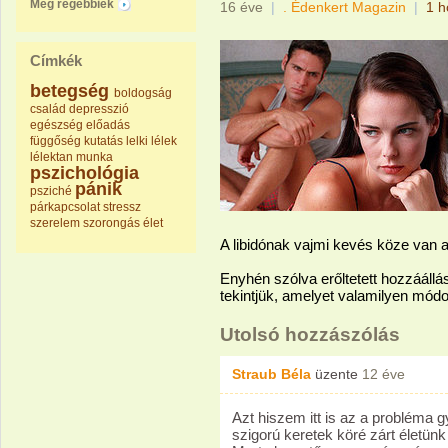
Még régebbiek
16 éve
|
. Édenkert Magazin
|
1 h
Címkék
betegség
boldogság
család
depresszió
egészség
előadás
függőség
kutatás
lelki
lélek
lélektan
munka
pszichológia
pánik
psziché
párkapcsolat
stressz
szerelem
szorongás
élet
A libidónak vajmi kevés köze van
Enyhén szólva erőltetett hozzáállás
tekintjük, amelyet valamilyen módo
Utolsó hozzászólás
Straub Béla
üzente
12 éve
Azt hiszem itt is az a probléma g
szigorú keretek köré zárt életünk