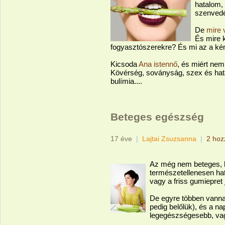
hatalom,
szenvedé
De
mire 
És mire k
fogyasztószerekre? És mi az a ké
Kicsoda
Ana istennő
, és miért ne
Kövérség, soványság, szex és hat
bulímia....
Beteges egészség
17 éve
|
Lajtai Zsuzsanna
|
2 hoz
Az még nem beteges, 
természetellenesen hat
vagy a friss gumiepret
De egyre többen vannak
pedig belőlük), és a na
legegészségesebb, vagy