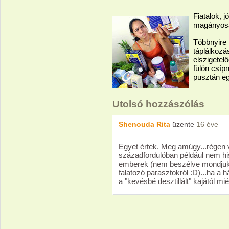
Fiatalok, 
magányosa
Többnyire 
táplálkozá
elszigetel
fülön csípn
pusztán e
Utolsó hozzászólás
Shenouda Rita
üzente
16 éve
Egyet értek. Meg amúgy...régen 
századfordulóban például nem hi
emberek (nem beszélve mondjuk 
falatozó parasztokról :D)...ha a 
a "kevésbé desztillált" kajától mi