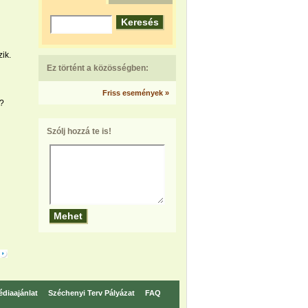
ik.
Ez történt a közösségben:
Friss események »
e?
Szólj hozzá te is!
diaajánlat
Széchenyi Terv Pályázat
FAQ