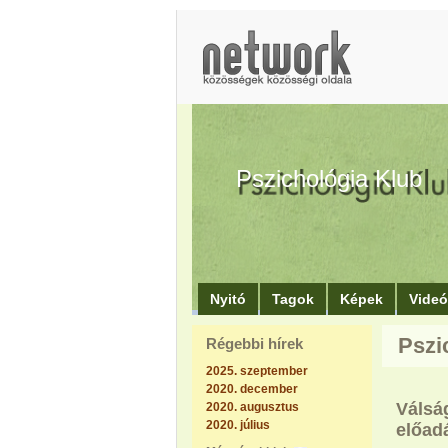
Pszichológia Klub
Nyitó
Tagok
Képek
Vide
Pszi
Régebbi hírek
2025. szeptember
2020. december
Válsá
2020. augusztus
2020. július
előad