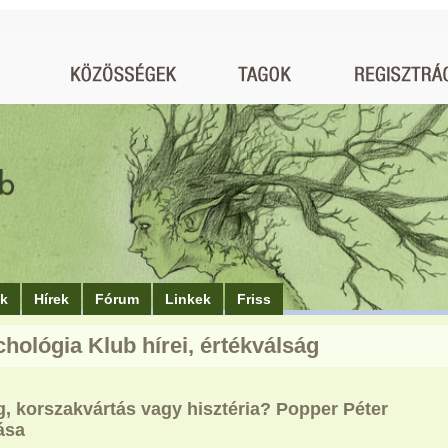
ók
Hírek
Fórum
Linkek
Friss
chológia Klub hírei, értékválság
g, korszakvártás vagy hisztéria? Popper Péter
ása