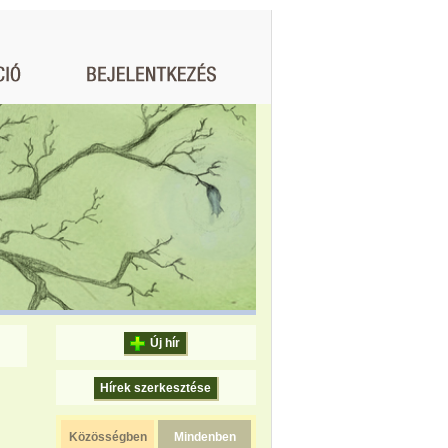
Új hír
Hírek szerkesztése
Közösségben
Mindenben