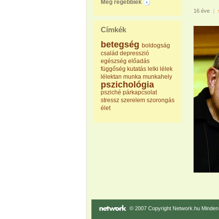
Még régebbiek
16 éve
|
Címkék
betegség
boldogság
család
depresszió
egészség
előadás
függőség
kutatás
lelki
lélek
lélektan
munka
munkahely
pszichológia
psziché
párkapcsolat
stressz
szerelem
szorongás
élet
© 2007 Copyright Network.hu Minden j