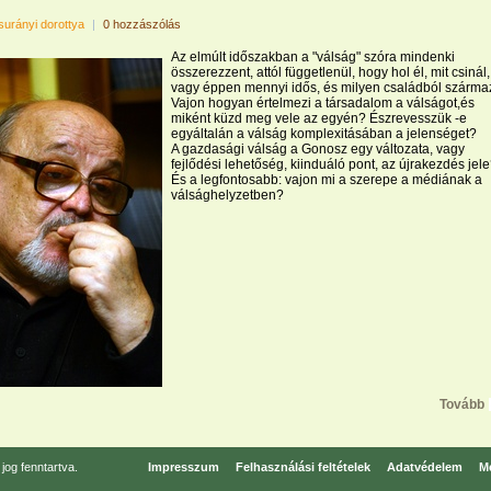
surányi dorottya
|
0 hozzászólás
Az elmúlt időszakban a "válság" szóra mindenki
összerezzent, attól függetlenül, hogy hol él, mit csinál,
vagy éppen mennyi idős, és milyen családból származ
Vajon hogyan értelmezi a társadalom a válságot,és
miként küzd meg vele az egyén? Észrevesszük -e
egyáltalán a válság komplexitásában a jelenséget?
A gazdasági válság a Gonosz egy változata, vagy
fejlődési lehetőség, kiinduáló pont, az újrakezdés jel
És a legfontosabb: vajon mi a szerepe a médiának a
válsághelyzetben?
Tovább
og fenntartva.
Impresszum
Felhasználási feltételek
Adatvédelem
Mé